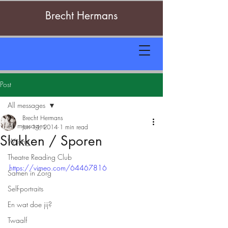
Brecht Hermans
Post
All messages
Brecht Hermans
All messages
Jun 14, 2014
1 min read
Slakken / Sporen
Writing
Theatre Reading Club
https://vimeo.com/64467816
Samen in Zorg
Self-portraits
En wat doe jij?
Twaalf