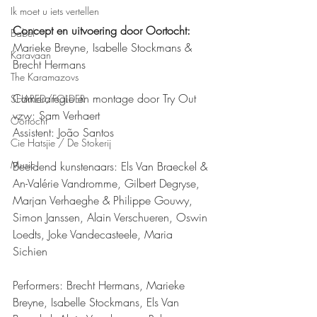
Ik moet u iets vertellen
Concept en uitvoering door Oortocht: 
Babel
Marieke Breyne, Isabelle Stockmans & 
Karavaan
Brecht Hermans
The Karamazovs
Cameraregie en montage door Try Out 
SHARED/FOLDER
vzw: Sam Verhaert
Oortocht
Assistent: João Santos 
Cie Hatsjie / De Stokerij
Music
Beeldend kunstenaars: Els Van Braeckel & 
An-Valérie Vandromme, Gilbert Degryse, 
Marjan Verhaeghe & Philippe Gouwy, 
Simon Janssen, Alain Verschueren, Oswin 
Loedts, Joke Vandecasteele, Maria 
Sichien 
Performers: Brecht Hermans, Marieke 
Breyne, Isabelle Stockmans, Els Van 