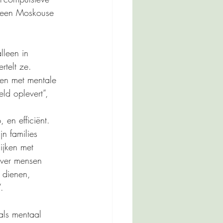
n een Moskouse 
lleen in 
telt ze. 
sen met mentale 
d oplevert”, 
en efficiënt. 
n families 
ijken met 
ver mensen 
 dienen, 
.
 als mentaal 