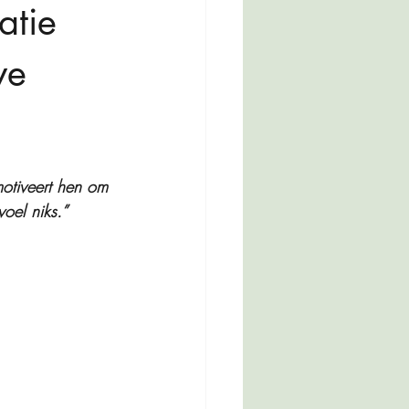
atie 
we 
otiveert hen om 
oel niks.”