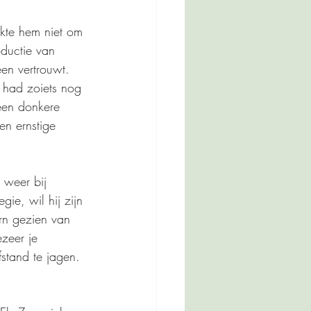
ukte hem niet om 
oductie van 
en vertrouwt. 
 had zoiets nog 
een donkere 
en ernstige 
 weer bij 
egie, wil hij zijn 
ern gezien van 
ezeer je 
fstand te jagen. 