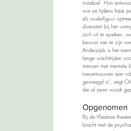
instabiel. Hun antwoo
wie ze tijdens haar p
als ouderfiguur optre
diversiteit bij het v
zich uit te spreken, 
bewust van te zijn we
Anderzijds is het me
lange wachttijden voo
mensen met mentale kl
toevertrouwen aan rob
gevraagd is”, zegt Orl
die al jaren wordt gep
Opgenomen
Bij de Vlaamse theate
bracht met de psychia