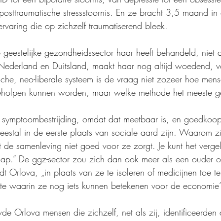
posttraumatische stressstoornis. En ze bracht 3,5 maand i
ervaring die op zichzelf traumatiserend bleek.
eestelijke gezondheidssector haar heeft behandeld, niet a
ederland en Duitsland, maakt haar nog altijd woedend, ver
tische, neo-liberale systeem is de vraag niet zozeer hoe men
eholpen kunnen worden, maar welke methode het meeste gel
 symptoombestrijding, omdat dat meetbaar is, en goedkoop, 
eestal in de eerste plaats van sociale aard zijn. Waarom zij
 de samenleving niet goed voor ze zorgt. Je kunt het vergel
.” De ggz-sector zou zich dan ook meer als een ouder o
t Orlova, „in plaats van ze te isoleren of medicijnen toe te
ate waarin ze nog iets kunnen betekenen voor de economie”
wde Orlova mensen die zichzelf, net als zij, identificeerden