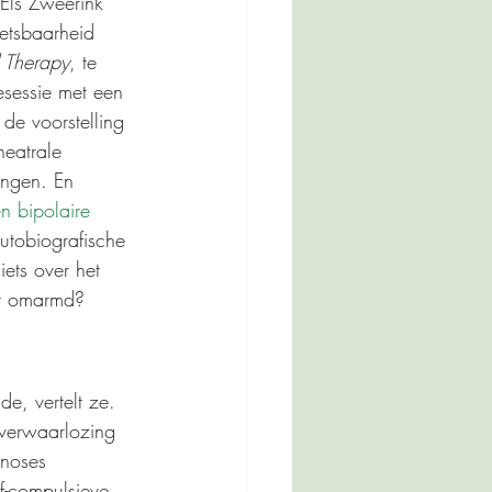
 Els Zweerink
wetsbaarheid 
 Therapy
, te 
esessie met een 
de voorstelling 
heatrale 
ingen. En 
n bipolaire 
utobiografische 
ets over het 
dt omarmd?
e, vertelt ze. 
 verwaarlozing 
gnoses 
f-compulsieve 