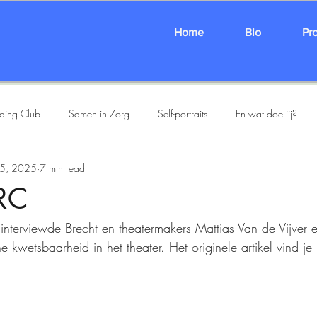
Home
Bio
Pro
ading Club
Samen in Zorg
Self-portraits
En wat doe jij?
 5, 2025
7 min read
Karavaan
The Karamazovs
SHARED/FOLDER
Oortocht
NRC
interviewde Brecht en theatermakers Mattias Van de Vijver 
 kwetsbaarheid in het theater. Het originele artikel vind je 