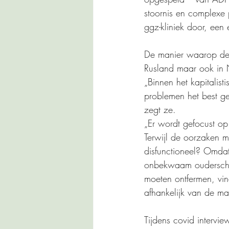
stoornis en complexe 
ggz-kliniek door, een 
De manier waarop de g
Rusland maar ook in N
„Binnen het kapitalis
problemen het best g
zegt ze.
„Er wordt gefocust op
Terwijl de oorzaken m
disfunctioneel? Omdat
onbekwaam ouderschap
moeten ontfermen, vind
afhankelijk van de m
Tijdens covid intervie