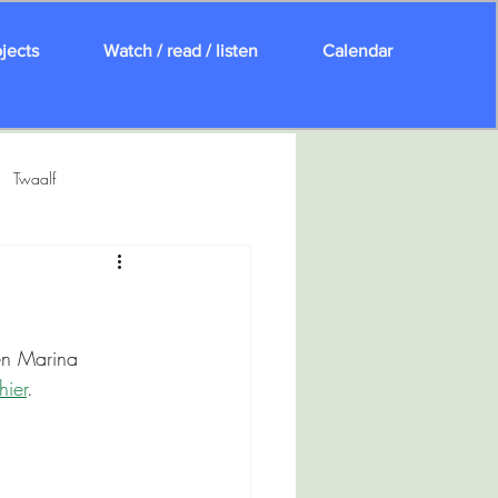
jects
Watch / read / listen
Calendar
Twaalf
Cie Hatsjie / De Stokerij
en Marina 
hier
.