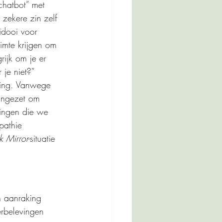
chatbot” met 
zekere zin zelf 
idooi voor 
imte krijgen om 
ijk om je er 
 je niet?”
ring. Vanwege 
 ingezet om 
lingen die we 
pathie 
k Mirror
-situatie 
n aanraking 
erbelevingen 