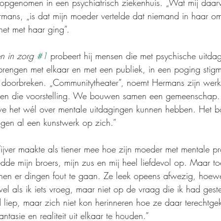
opgenomen in een psychiatrisch ziekenhuis. „Wat mij daarv
rmans, „is dat mijn moeder vertelde dat niemand in haar om
het met haar ging”.
 in zorg 
#1
 probeert hij mensen die met psychische uitda
brengen met elkaar en met een publiek, in een poging stig
e doorbreken. „Communitytheater”, noemt Hermans zijn wer
een die voorstelling. We bouwen samen een gemeenschap. 
e het wél over mentale uitdagingen kunnen hebben. Het 
ogen al een kunstwerk op zich.”
jver maakte als tiener mee hoe zijn moeder met mentale p
de mijn broers, mijn zus en mij heel liefdevol op. Maar to
nen er dingen fout te gaan. Ze leek opeens afwezig, hoewe
 als ik iets vroeg, maar niet op de vraag die ik had ges
d liep, maar zich niet kon herinneren hoe ze daar terechtg
tasie en realiteit uit elkaar te houden.”