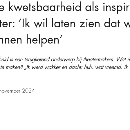
e kwetsbaarheid als inspir
er: ‘Ik wil laten zien dat 
nnen helpen’
eid is een terugkerend onderwerp bij theatermakers. Wat m
r te maken? „Ik werd wakker en dacht: huh, wat vreemd, ik v
 november 2024