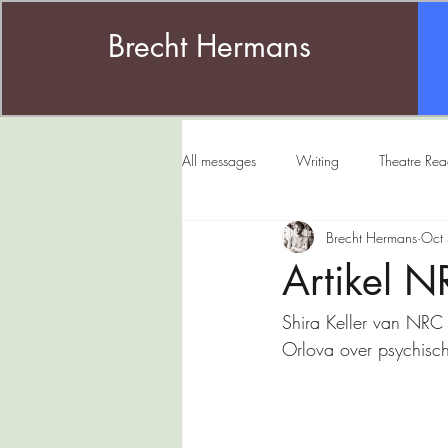
Brecht Hermans
All messages
Writing
Theatre Re
Brecht Hermans
Oct
Ik moet u iets vertellen
Babel
Artikel 
Shira Keller van NRC 
Music
Orlova over psychische