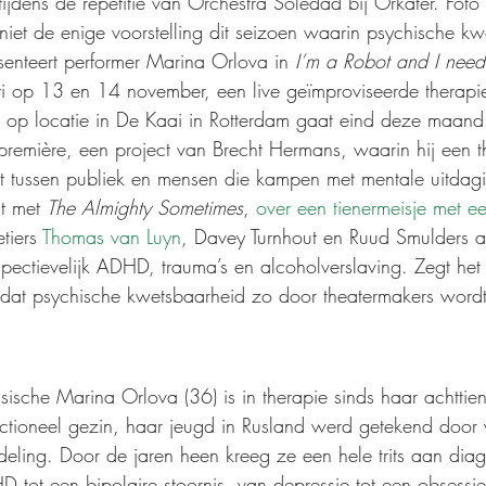
tijdens de repetitie van Orchestra Soledad bij Orkater. Foto
 niet de enige voorstelling dit seizoen waarin psychische k
esenteert performer Marina Orlova in 
I’m a Robot and I need
ati op 13 en 14 november, een live geïmproviseerde therapi
n op locatie in De Kaai in Rotterdam gaat eind deze maand 
 première, een project van Brecht Hermans, waarin hij een t
t tussen publiek en mensen die kampen met mentale uitdag
t met 
The Almighty Sometimes
, 
over een tienermeisje met ee
tiers 
Thomas van Luyn
, Davey Turnhout en Ruud Smulders a
ectievelijk ADHD, trauma’s en alcoholverslaving. Zegt het i
t, dat psychische kwetsbaarheid zo door theatermakers wor
ische Marina Orlova (36) is in therapie sinds haar achttiend
nctioneel gezin, haar jeugd in Rusland werd getekend door
eling. Door de jaren heen kreeg ze een hele trits aan dia
tot een bipolaire stoornis, van depressie tot een obsessie