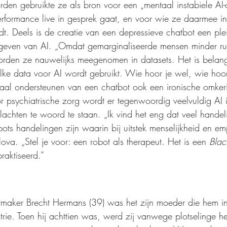
rden gebruikte ze als bron voor een „mentaal instabiele AI-
erformance live in gesprek gaat, en voor wie ze daarmee in 
edt. Deels is de creatie van een depressieve chatbot een ple
ormgeven van AI. „Omdat gemarginaliseerde mensen minder ru
worden ze nauwelijks meegenomen in datasets. Het is belangr
lke data voor AI wordt gebruikt. Wie hoor je wel, wie hoor
ntaal ondersteunen van een chatbot ook een ironische omke
r psychiatrische zorg wordt er tegenwoordig veelvuldig AI
achten te woord te staan. „Ik vind het eng dat veel hande
ots handelingen zijn waarin bij uitstek menselijkheid en em
ova. „Stel je voor: een robot als therapeut. Het is een 
Blac
raktiseerd.”
rmaker Brecht Hermans (39) was het zijn moeder die hem i
trie. Toen hij achttien was, werd zij vanwege plotselinge h