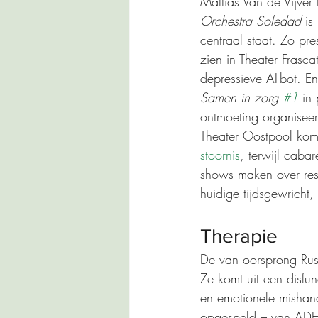
Mattias Van de Vijver 
Orchestra Soledad
 is
centraal staat. Zo pr
zien in Theater Frasc
depressieve AI-bot. E
Samen in zorg 
#1
 in
ontmoeting organiseer
Theater Oostpool kom
stoornis
, terwijl cabare
shows maken over resp
huidige tijdsgewrich
Therapie
De van oorsprong Russ
Ze komt uit een disfu
en emotionele mishand
opgespeld – van ADHD 