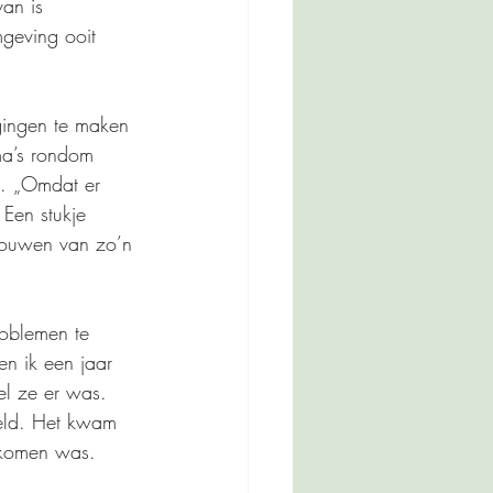
an is 
geving ooit 
gingen te maken 
ma’s rondom 
k. „Omdat er 
Een stukje 
bouwen van zo’n 
roblemen te 
en ik een jaar 
l ze er was. 
teld. Het kwam 
ekomen was. 