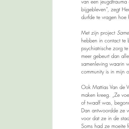
van een jeugdtrauma 
bijgebleven”, zegt He
durfde te vragen hoe 
Met zijn project 
Samen
hebben in contact te 
psychiatrische zorg t
meer gebeurt dan all
samenleving waarin w
community is in mijn 
Ook Mattias Van de Vi
maken kreeg. „Ze voed
of twaalf was, begon
Dan antwoordde ze wel
voor dat ze in de sta
Soms had ze moeite fan