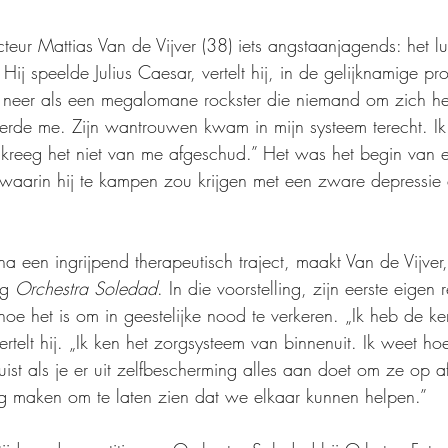
ur Mattias Van de Vijver (38) iets angstaanjagends: het l
. Hij speelde Julius Caesar, vertelt hij, in de gelijknamige pr
m neer als een megalomane rockster die niemand om zich he
erde me. Zijn wantrouwen kwam in mijn systeem terecht. Ik
 kreeg het niet van me afgeschud.” Het was het begin van 
, waarin hij te kampen zou krijgen met een zware depressie 
na een ingrijpend therapeutisch traject, maakt Van de Vijver,
ng 
Orchestra Soledad
. In die voorstelling, zijn eerste eigen r
hoe het is om in geestelijke nood te verkeren. „Ik heb de k
ertelt hij. „Ik ken het zorgsysteem van binnenuit. Ik weet ho
ist als je er uit zelfbescherming alles aan doet om ze op a
ing maken om te laten zien dat we elkaar kunnen helpen.”